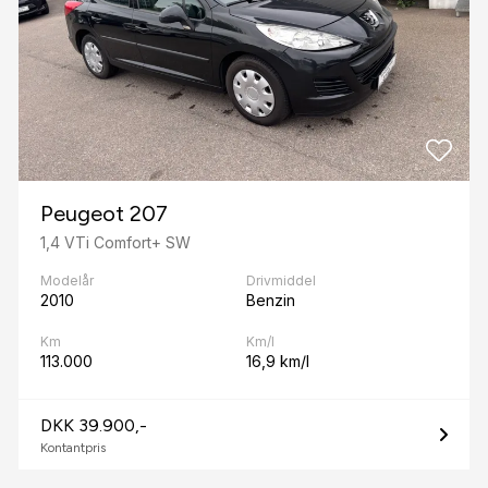
Peugeot 207
1,4 VTi Comfort+ SW
Modelår
Drivmiddel
2010
Benzin
Km
Km/l
113.000
16,9 km/l
DKK 39.900,-
Kontantpris