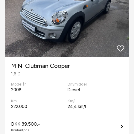
MINI Clubman Cooper
1,6 D
Modelår
Drivmiddel
2008
Diesel
Km
Km/l
222.000
24,4 km/l
DKK 39.500,-
Kontantpris