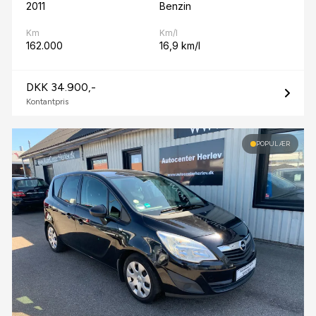
2011
Benzin
Km
Km/l
162.000
16,9 km/l
DKK 34.900,-
Kontantpris
POPULÆR