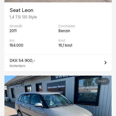
Seat Leon
1,4 TSi 125 Style
Modelår
Drivmiddel
2011
Benzin
Km
Km/l
164.000
16,1 km/l
DKK 54.900,-
Kontantpris
SOLGT