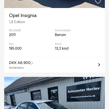
Opel Insignia
1,8 Edition
Modelår
Drivmiddel
2011
Benzin
Km
Km/l
195.000
13,2 km/l
DKK 46.900,-
Kontantpris