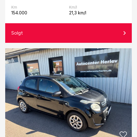
Km
Km/l
154.000
21,3 km/l
Solgt