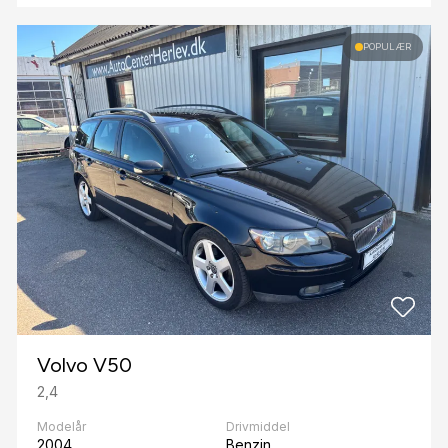
POPULÆR
Volvo V50
2,4
Modelår
Drivmiddel
2004
Benzin