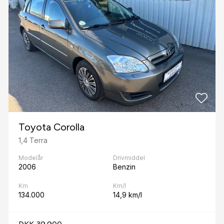
Toyota Corolla
1,4 Terra
Modelår
Drivmiddel
2006
Benzin
Km
Km/l
134.000
14,9 km/l