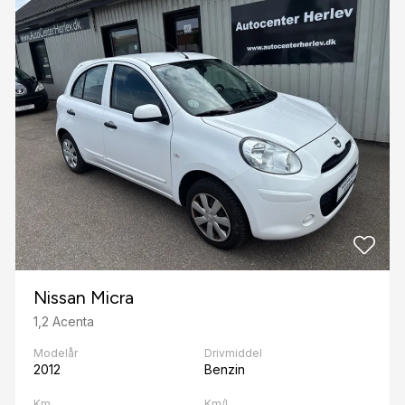
Nissan Micra
1,2 Acenta
Modelår
Drivmiddel
2012
Benzin
Km
Km/l