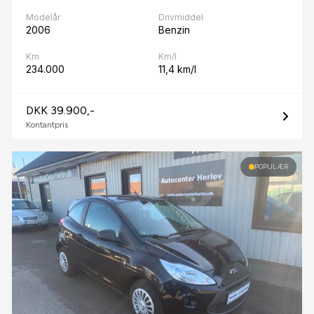
Modelår
Drivmiddel
2006
Benzin
Km
Km/l
234.000
11,4 km/l
DKK 39.900,-
Kontantpris
POPULÆR