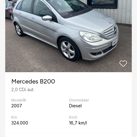
Mercedes B200
2,0 CDi aut.
Modelår
Drivmiddel
2007
Diesel
Km
Km/l
324.000
16,7 km/l