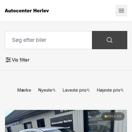
Vis filter
Mærke
Nyeste
Laveste pris
Højeste pris
POPULÆR