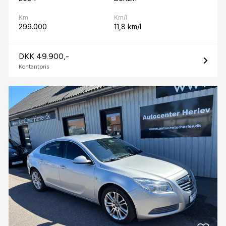
Km
Km/l
299.000
11,8 km/l
DKK 49.900,-
Kontantpris