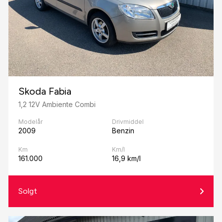
Skoda Fabia
1,2 12V Ambiente Combi
Modelår
Drivmiddel
2009
Benzin
Km
Km/l
161.000
16,9 km/l
Solgt