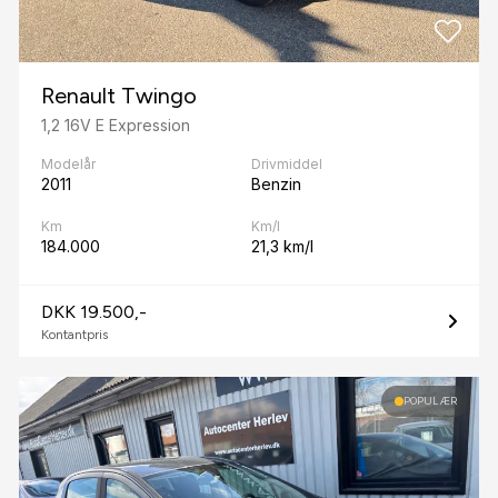
Renault Twingo
1,2 16V E Expression
Modelår
Drivmiddel
2011
Benzin
Km
Km/l
184.000
21,3 km/l
DKK 19.500,-
Kontantpris
POPULÆR