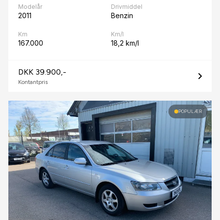
Modelår
Drivmiddel
2011
Benzin
Km
Km/l
167.000
18,2 km/l
DKK 39.900,-
Kontantpris
POPULÆR