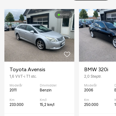
E
NYHED
ESP
F
fjernbetjent centrallås
H
helårshjul
højdejusterbart førersæde
Toyota Avensis
BMW 320i
1,6 VVT-i T1 stc.
2,0 Steptr.
I
Modelår
Drivmiddel
Modelår
ISOFIX
2011
Benzin
2006
S
Km
Km/l
Km
233.000
15,2 km/l
250.000
splitbagsæde
stofindtræk