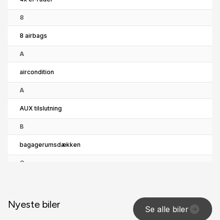
8
8 airbags
A
aircondition
A
AUX tilslutning
B
bagagerumsdækken
C
CD/radio
E
Nyeste biler
Se alle biler
el-spejle