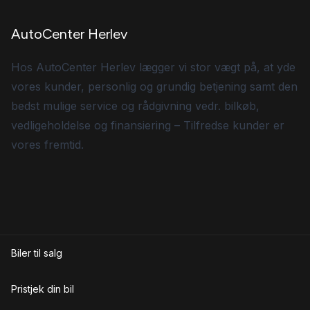
AutoCenter Herlev
Hos AutoCenter Herlev lægger vi stor vægt på, at yde
vores kunder, personlig og grundig betjening samt den
bedst mulige service og rådgivning vedr. bilkøb,
vedligeholdelse og finansiering – Tilfredse kunder er
vores fremtid.
Biler til salg
Pristjek din bil