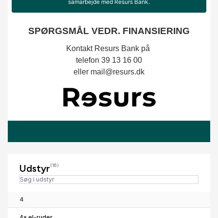
Udstyr
(16)
4
4x el-ruder