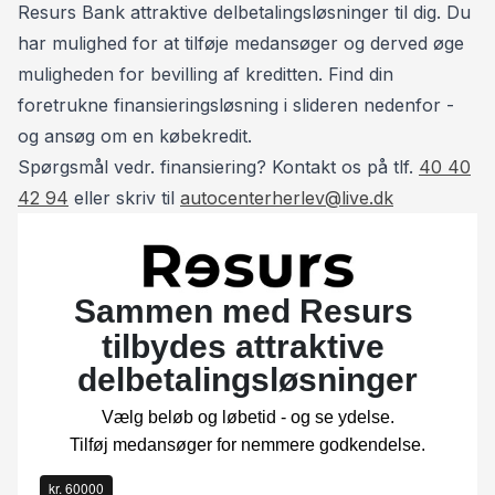
www.autocenterherlev.dk
Resurs Bank attraktive delbetalingsløsninger til dig. Du
Vi tilbyder også service og reparation af de fleste
har mulighed for at tilføje medansøger og derved øge
bilmærker på eget værksted til lave priser.
muligheden for bevilling af kreditten. Find din
foretrukne finansieringsløsning i slideren nedenfor -
Kontakt:
og ansøg om en købekredit.
📞 Tommy: 40 40 42 94
Spørgsmål vedr. finansiering? Kontakt os på tlf.
40 40
📞 Henrik: 93 10 75 10
42 94
eller skriv til
autocenterherlev@live.dk
*Forbehold for indtastnings og beregningsfejl.