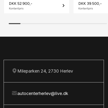
DKK 52.900,-
DKK 39.500,-
Kontantpris
Kontantpris
sædevarme
U
udvendig temperaturmåler
Mileparken 24, 2730 Herlev
autocenterherlev@live.dk