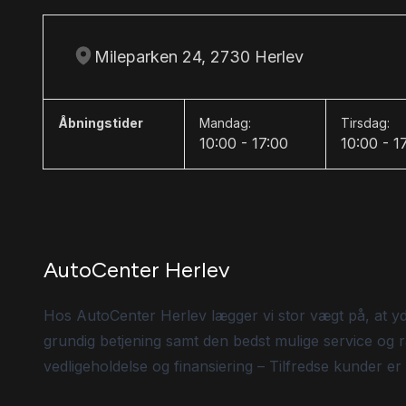
Mileparken 24, 2730 Herlev
Åbningstider
Mandag:
Tirsdag:
10:00 - 17:00
10:00 - 1
AutoCenter Herlev
Hos AutoCenter Herlev lægger vi stor vægt på, at y
grundig betjening samt den bedst mulige service og r
vedligeholdelse og finansiering – Tilfredse kunder er