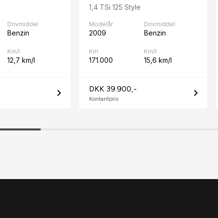
1,4 TSi 125 Style
Drivmiddel
Modelår
Drivmiddel
Benzin
2009
Benzin
Km/l
Km
Km/l
12,7 km/l
171.000
15,6 km/l
DKK 39.900,-
Kontantpris