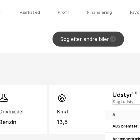
l
Værksted
Profil
Finansiering
Favo
Søg efter andre biler
Udstyr
(11)
Drivmiddel
Km/l
A
Benzin
13,5
ABS bremser
Anhængertræ