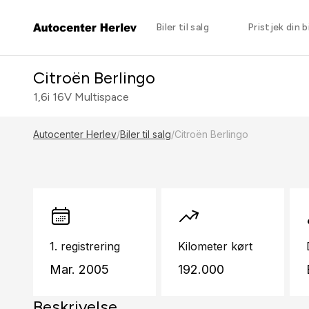
Biler til salg
Pristjek din bi
Citroën Berlingo
1,6i 16V Multispace
Autocenter Herlev
/
Biler til salg
/
Citroën Berlingo
1. registrering
Kilometer kørt
Mar. 2005
192.000
Beskrivelse