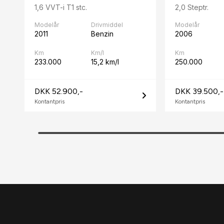
1,6 VVT-i T1 stc.
2,0 Steptr.
Modelår
Drivmiddel
Modelår
2011
Benzin
2006
Km
Km/l
Km
233.000
15,2 km/l
250.000
DKK 52.900,-
DKK 39.500,-
Kontantpris
Kontantpris