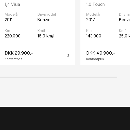
1,4 Visia
1,0 Touch
Modelår
Drivmiddel
Modelår
Drivm
2011
Benzin
2017
Benzi
Km
Km/l
Km
Km/l
220.000
16,9 km/l
143.000
25,0 
DKK 29.900,-
DKK 49.900,-
Kontantpris
Kontantpris