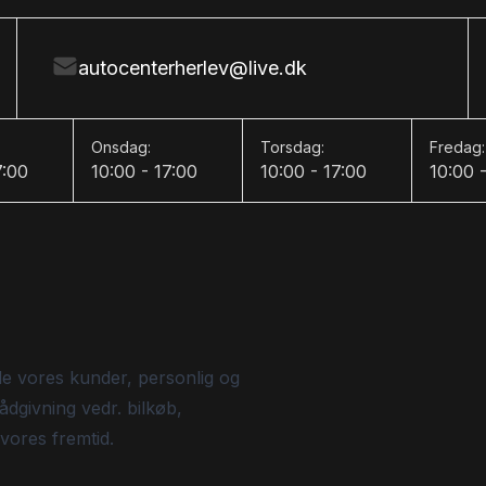
autocenterherlev@live.dk
Onsdag:
Torsdag:
Fredag:
7:00
10:00 - 17:00
10:00 - 17:00
10:00 
de vores kunder, personlig og
ådgivning vedr. bilkøb,
 vores fremtid.