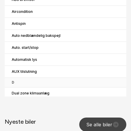
Aircondition
Antispin
Auto nedblændelig bakspejl
Auto. start/stop
Automatisk lys
AUX tilslutning
D
Dual zone klimaanlæg
E
El-ruder x4
Nyeste biler
Se alle biler
El-spejle