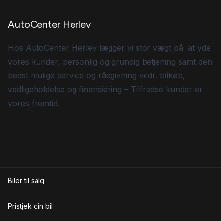
AutoCenter Herlev
Hos AutoCenter Herlev lægger vi stor vægt på, at yde
vores kunder, personlig og grundig betjening samt den
bedst mulige service og rådgivning vedr. bilkøb,
vedligeholdelse og finansiering – Tilfredse kunder er
vores fremtid.
Biler til salg
Pristjek din bil