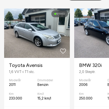
F
NYHED
Fjernbetjent centrallås
Fuldautomatisk klimaanlæg
H
Højdejusterbart førersæde
I
Isofix
Toyota Avensis
BMW 320i
L
1,6 VVT-i T1 stc.
2,0 Steptr.
Lygtevasker
Modelår
Drivmiddel
Modelår
2011
Benzin
2006
Læderrat
Km
Km/l
Km
M
233.000
15,2 km/l
250.000
Musikstreaming via bluetooth