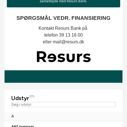
Udstyr
(21)
A
ABS bremser