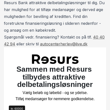
Se flere velholdte biler til skarpe priser på:
Resurs Bank attraktive delbetalingsløsninger til dig. Du
www.autocenterherlev.dk
har mulighed for at tilføje medansøger og derved øge
Vi tilbyder også service og reparation af de fleste
muligheden for bevilling af kreditten. Find din
bilmærker på eget værksted til lave priser.
foretrukne finansieringsløsning i slideren nedenfor -
og ansøg om en købekredit.
Kontakt:
Spørgsmål vedr. finansiering? Kontakt os på tlf.
40 40
📞 Tommy: 40 40 42 94
42 94
eller skriv til
autocenterherlev@live.dk
📞 Henrik: 93 10 75 10
*Forbehold for indtastnings og beregningsfejl.