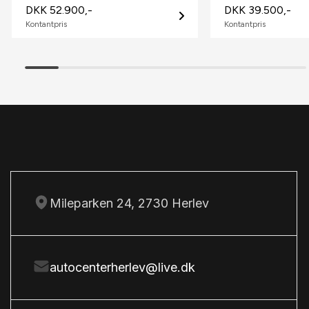
DKK 52.900,-
DKK 39.500,-
S
Kontantpris
Kontantpris
Splitbagsæder
Stofsæder
Sædevarme
T
Tågelygter
Mileparken 24, 2730 Herlev
autocenterherlev@live.dk