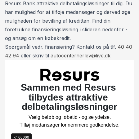
på Tlf. 93 10 75 10.
Resurs Bank attraktive delbetalingsløsninger til dig. Du
har mulighed for at tilføje medansøger og derved øge
muligheden for bevilling af kreditten. Find din
foretrukne finansieringsløsning i slideren nedenfor -
og ansøg om en købekredit.
Spørgsmål vedr. finansiering? Kontakt os på tlf.
40 40
42 94
eller skriv til
autocenterherlev@live.dk