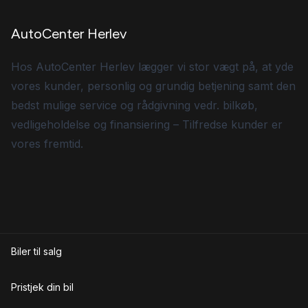
AutoCenter Herlev
Hos AutoCenter Herlev lægger vi stor vægt på, at yde
vores kunder, personlig og grundig betjening samt den
bedst mulige service og rådgivning vedr. bilkøb,
vedligeholdelse og finansiering – Tilfredse kunder er
vores fremtid.
Biler til salg
Pristjek din bil