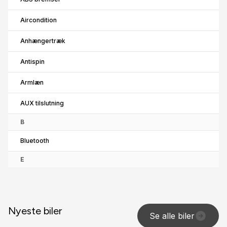
Aircondition
Anhængertræk
Antispin
Armlæn
AUX tilslutning
B
Bluetooth
E
El-ruder x4
El-spejle
Nyeste biler
Se alle biler
F