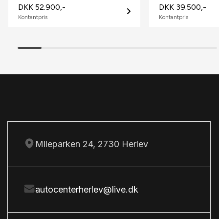
DKK 52.900,-
DKK 39.500,-
Splitbagsæder
Kontantpris
Kontantpris
Startspærre
Stofsæder
Sædevarme
T
Tågelygter
U
Mileparken 24, 2730 Herlev
USB tilslutning
autocenterherlev@live.dk