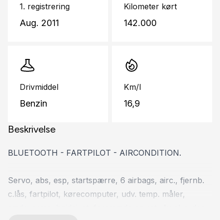
1. registrering
Kilometer kørt
Aug. 2011
142.000
Drivmiddel
Km/l
Benzin
16,9
Beskrivelse
BLUETOOTH - FARTPILOT - AIRCONDITION.
Servo, abs, esp, startspærre, 6 airbags, airc., fjernb.
c.lås, fartpilot, kørecomputer, udv. temp. måler,
sædevarme, højdejust. førersæde og rat, 4x el-ruder,