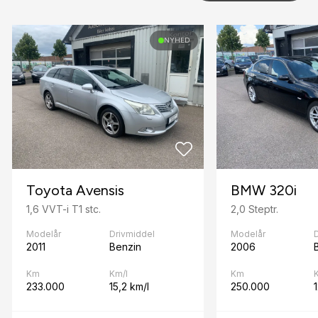
Fartpilot
NYHED
Fjernbetjent centrallås
H
Højdejusterbart førersæde
I
Isofix
K
Toyota Avensis
BMW 320i
Kørecomputer
1,6 VVT-i T1 stc.
2,0 Steptr.
L
Modelår
Drivmiddel
Modelår
2011
Benzin
2006
Læderrat
Km
Km/l
Km
S
233.000
15,2 km/l
250.000
Servostyring