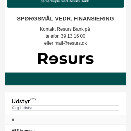
Udstyr
(22)
A
ABS bremser