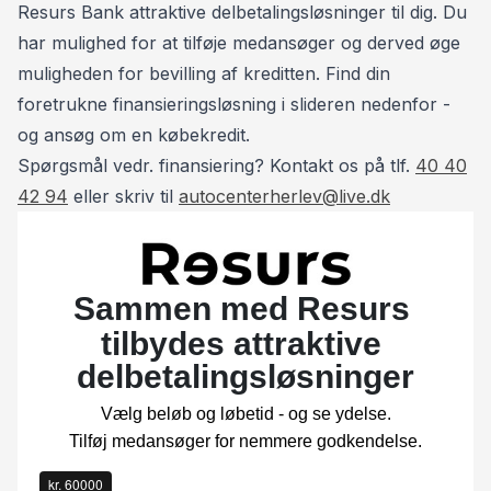
lavpriser -
Resurs Bank attraktive delbetalingsløsninger til dig. Du
har mulighed for at tilføje medansøger og derved øge
Kontakt venligst Tommy på Tlf.: 40 40 42 94 / Henrik
muligheden for bevilling af kreditten. Find din
på Tlf. 93 10 75 10, *Forbehold for indtastnings og
foretrukne finansieringsløsning i slideren nedenfor -
beregningsfejl.
og ansøg om en købekredit.
Spørgsmål vedr. finansiering? Kontakt os på tlf.
40 40
42 94
eller skriv til
autocenterherlev@live.dk