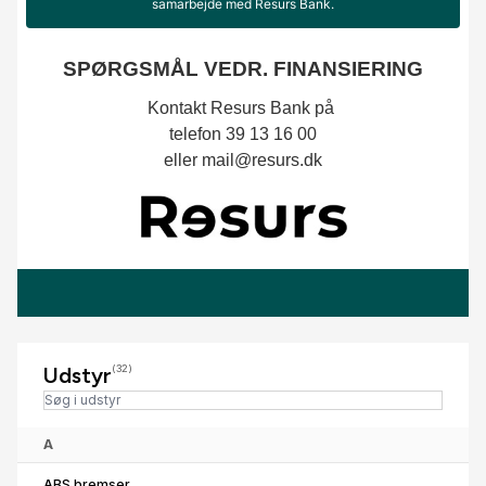
Udstyr
(32)
A
ABS bremser