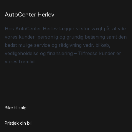
AutoCenter Herlev
Hos AutoCenter Herlev lægger vi stor vægt på, at yde
vores kunder, personlig og grundig betjening samt den
bedst mulige service og rådgivning vedr. bilkøb,
vedligeholdelse og finansiering – Tilfredse kunder er
vores fremtid.
Biler til salg
Pristjek din bil