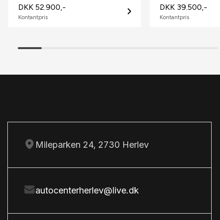
DKK 52.900,-
DKK 39.500,-
Kontantpris
Kontantpris
Isofix
L
Lygtevasker
Læderrat
Lædersæder
M
Musikstreaming via bluetooth
Mileparken 24, 2730 Herlev
N
Navigation
P
autocenterherlev@live.dk
Parkeringssensor bagved