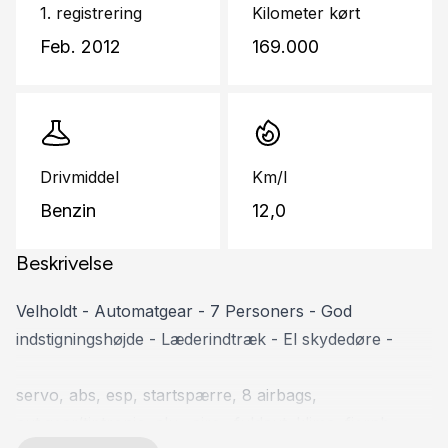
1. registrering
Kilometer kørt
Feb. 2012
169.000
Drivmiddel
Km/l
Benzin
12,0
Beskrivelse
Velholdt - Automatgear - 7 Personers - God
indstigningshøjde - Læderindtræk - El skydedøre -
servo, abs, esp, startspærre, 8 airbags,
aut.gear/tiptronic, alu., airc., fuldaut. klima, fjernb.