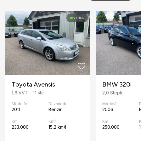
Dæktryksystem
NYHED
E
El-ruder x4
El-spejle
F
Fartpilot
Fjernbetjent centrallås
Toyota Avensis
BMW 320i
1,6 VVT-i T1 stc.
2,0 Steptr.
Fuldautomatisk klimaanlæg
Modelår
Drivmiddel
Modelår
H
2011
Benzin
2006
Højdejusterbart førersæde
Km
Km/l
Km
233.000
15,2 km/l
250.000
I
Infocenter