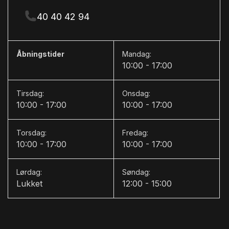
S
40 40 42 94
Servostyring
Splitbagsæder
Åbningstider
Mandag:
Startspærre
10:00 - 17:00
Sædevarme
Tirsdag:
Onsdag:
10:00 - 17:00
10:00 - 17:00
T
Tonede ruder
Torsdag:
Fredag:
10:00 - 17:00
10:00 - 17:00
Tågelygter
X
Lørdag:
Søndag:
Xenonlygter
Lukket
12:00 - 15:00