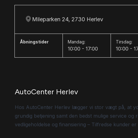
Mileparken 24, 2730 Herlev
Åbningstider
Mandag:
Tirsdag:
10:00 - 17:00
10:00 - 1
AutoCenter Herlev
Hos AutoCenter Herlev lægger vi stor vægt på, at y
grundig betjening samt den bedst mulige service og r
vedligeholdelse og finansiering – Tilfredse kunder er