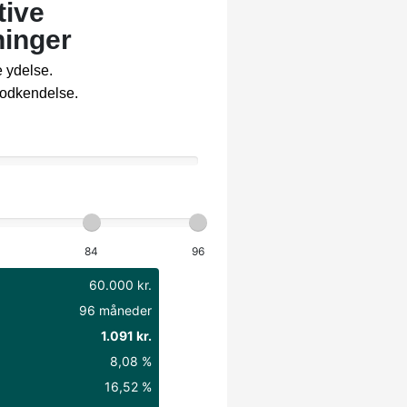
I
ISOFIX
L
lygtevasker
læderrat
lændestøtte (j
M
multifunktionsr
mørktonede r
R
Regnsensor
S