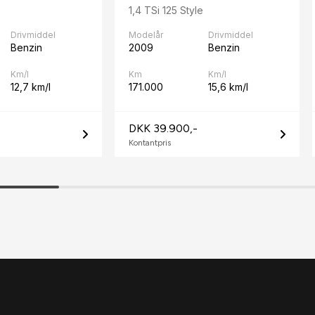
1,4 TSi 125 Style
Drivmiddel
Modelår
Drivmiddel
Benzin
2009
Benzin
Km/l
Km
Km/l
12,7 km/l
171.000
15,6 km/l
DKK 39.900,-
Kontantpris