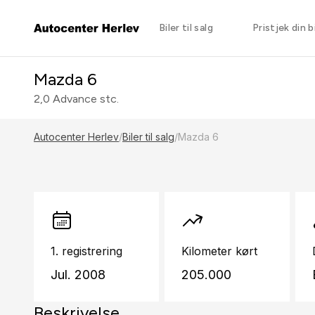
Biler til salg
Pristjek din bi
Mazda 6
2,0 Advance stc.
Autocenter Herlev
/
Biler til salg
/
Mazda 6
1. registrering
Kilometer kørt
Jul. 2008
205.000
Beskrivelse