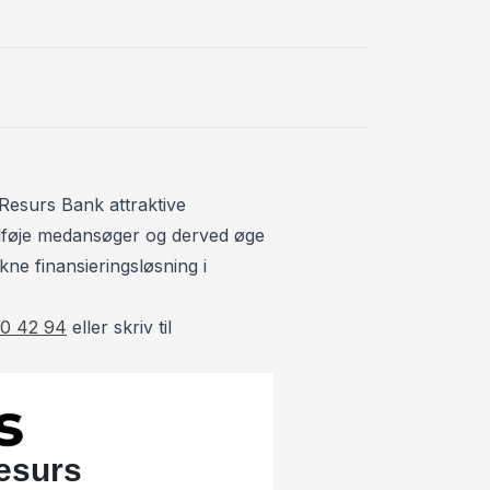
C
CD/radio
ks. fra 670,- kr. pr. måned
E
tocenterherlev.dk
el-klapbare si
lmærker på eget værksted til lave
E
Resurs Bank attraktive
ESP
 tilføje medansøger og derved øge
F
kne finansieringsløsning i
fartpilot
0 42 94
eller skriv til
fjernbetjent ce
fuldautomatis
H
højdejusterba