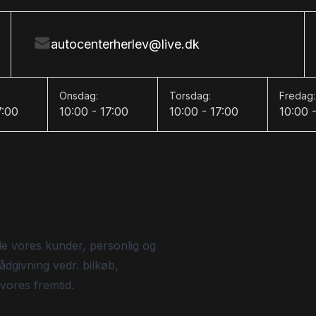
autocenterherlev@live.dk
Onsdag:
Torsdag:
Fredag:
7:00
10:00 - 17:00
10:00 - 17:00
10:00 
de vores kunder, personlig og
ådgivning vedr. bilkøb,
 vores fremtid.