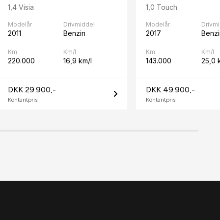
1,4 Visia
1,0 Touch
Modelår
Drivmiddel
Modelår
Drivm
2011
Benzin
2017
Benzi
Km
Km/l
Km
Km/l
220.000
16,9 km/l
143.000
25,0 
DKK 29.900,-
DKK 49.900,-
Kontantpris
Kontantpris