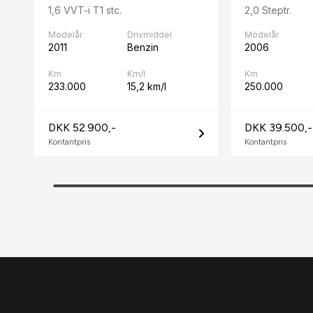
1,6 VVT-i T1 stc.
2,0 Steptr.
Modelår
Drivmiddel
Modelår
2011
Benzin
2006
Km
Km/l
Km
233.000
15,2 km/l
250.000
DKK 52.900,-
DKK 39.500,-
Kontantpris
Kontantpris