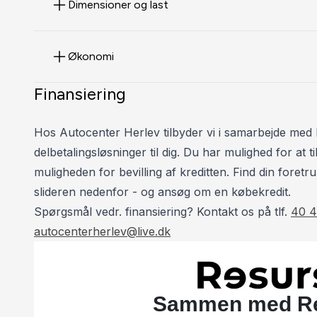
Dimensioner og last
Finansiering:
Mulighed for finansiering med 0 kr. i udbetaling – f.e
Økonomi
Se flere velholdte biler til skarpe priser på: www.au
Finansiering
Vi tilbyder også service og reparation af de fleste bi
priser.
Hos Autocenter Herlev tilbyder vi i samarbejde med 
delbetalingsløsninger til dig. Du har mulighed for at
Kontakt:
muligheden for bevilling af kreditten. Find din foretru
📞 Tommy: 40 40 42 94
slideren nedenfor - og ansøg om en købekredit.
📞 Henrik: 93 10 75 10
Spørgsmål vedr. finansiering? Kontakt os på tlf.
40 4
autocenterherlev@live.dk
*Forbehold for indtastnings og beregningsfejl.