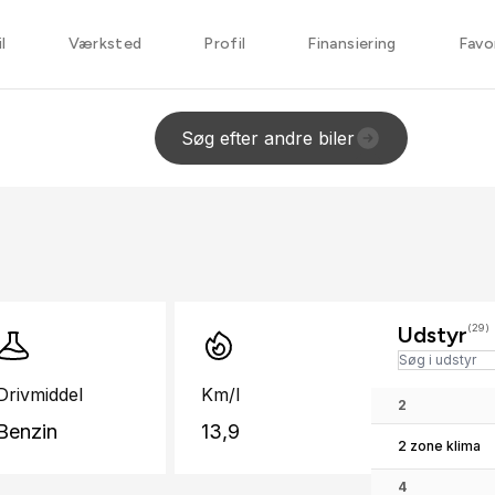
l
Værksted
Profil
Finansiering
Favo
Søg efter andre biler
Udstyr
(29)
Drivmiddel
Km/l
2
Benzin
13,9
2 zone klima
4