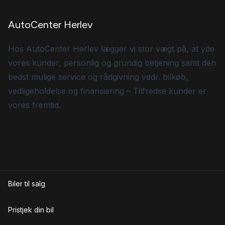
AutoCenter Herlev
Hos AutoCenter Herlev lægger vi stor vægt på, at yde
vores kunder, personlig og grundig betjening samt den
bedst mulige service og rådgivning vedr. bilkøb,
vedligeholdelse og finansiering – Tilfredse kunder er
vores fremtid.
Biler til salg
Pristjek din bil