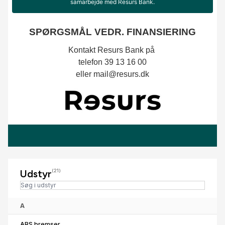
Udstyr
(21)
A
ABS bremser