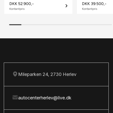
DKK 52.900,-
DKK 39.500,-
Parkeringssensor bagved
Kontantpris
Kontantpris
S
Splitbagsæder
Sædevarme
T
Tonede ruder
Tågelygter
Mileparken 24, 2730 Herlev
autocenterherlev@live.dk