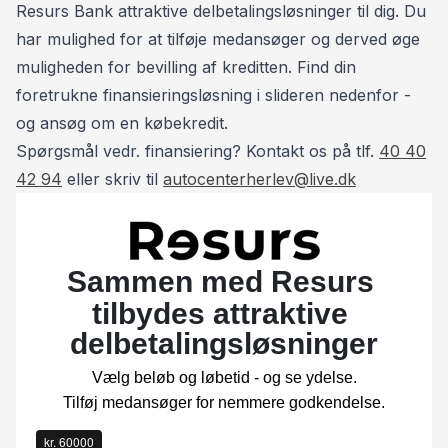
bilmærker på eget værksted til lave priser.
Resurs Bank attraktive delbetalingsløsninger til dig. Du
har mulighed for at tilføje medansøger og derved øge
Kontakt:
muligheden for bevilling af kreditten. Find din
📞 Tommy: 40 40 42 94
foretrukne finansieringsløsning i slideren nedenfor -
📞 Henrik: 93 10 75 10
og ansøg om en købekredit.
Spørgsmål vedr. finansiering? Kontakt os på tlf.
40 40
42 94
eller skriv til
autocenterherlev@live.dk