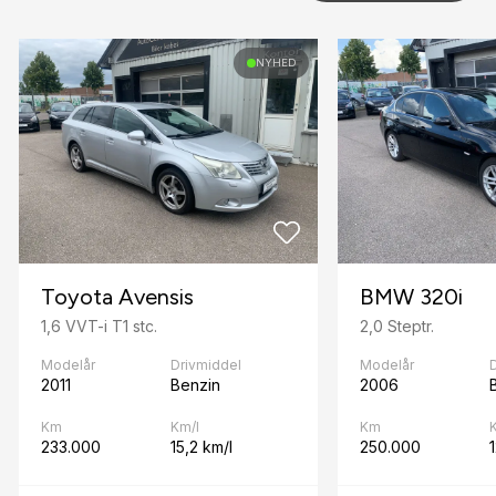
Fartpilot
NYHED
Fjernbetjent centrallås
I
Isofix
K
Kørecomputer
L
Toyota Avensis
BMW 320i
Læderrat
1,6 VVT-i T1 stc.
2,0 Steptr.
Lædersæder
Modelår
Drivmiddel
Modelår
2011
Benzin
2006
N
Km
Km/l
Km
Navigation
233.000
15,2 km/l
250.000
P