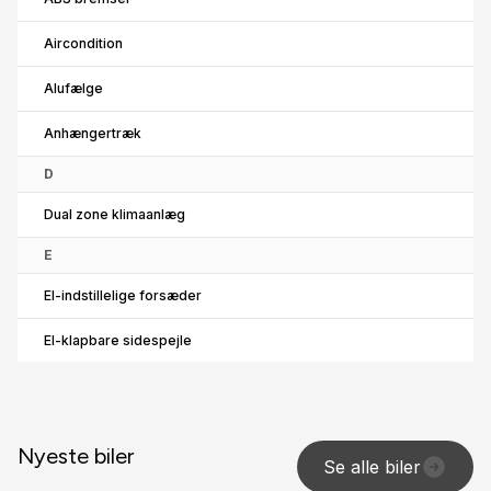
Aircondition
Alufælge
Anhængertræk
D
Dual zone klimaanlæg
E
El-indstillelige forsæder
El-klapbare sidespejle
El-ruder x4
El-spejle
Nyeste biler
Se alle biler
F