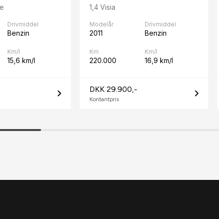
le
1,4 Visia
Drivmiddel
Modelår
Drivmiddel
Benzin
2011
Benzin
Km/l
Km
Km/l
15,6 km/l
220.000
16,9 km/l
DKK 29.900,-
Kontantpris