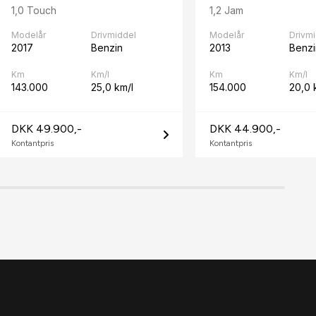
1,0 Touch
1,2 Jam
Modelår
Drivmiddel
Modelår
Drivm
2017
Benzin
2013
Benzi
Km
Km/l
Km
Km/l
143.000
25,0 km/l
154.000
20,0 
DKK 49.900,-
DKK 44.900,-
Kontantpris
Kontantpris