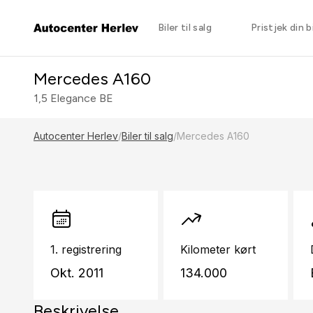
Biler til salg
Pristjek din bi
Mercedes A160
1,5 Elegance BE
Autocenter Herlev
/
Biler til salg
/
Mercedes A160
1. registrering
Kilometer kørt
Okt. 2011
134.000
Beskrivelse