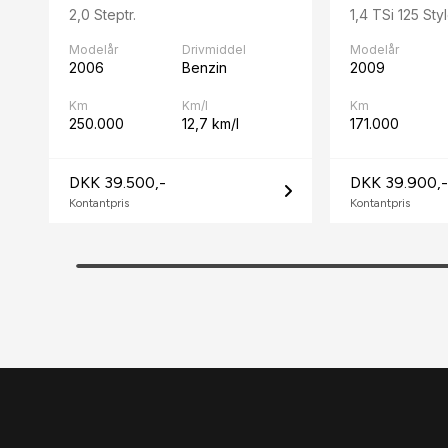
2,0 Steptr.
1,4 TSi 125 Sty
Modelår
Drivmiddel
Modelår
2006
Benzin
2009
Km
Km/l
Km
250.000
12,7 km/l
171.000
DKK 39.500,-
DKK 39.900,-
Kontantpris
Kontantpris