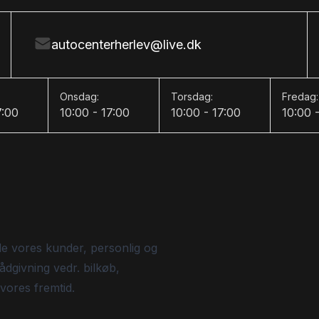
autocenterherlev@live.dk
Onsdag:
Torsdag:
Fredag:
7:00
10:00 - 17:00
10:00 - 17:00
10:00 
de vores kunder, personlig og
ådgivning vedr. bilkøb,
 vores fremtid.