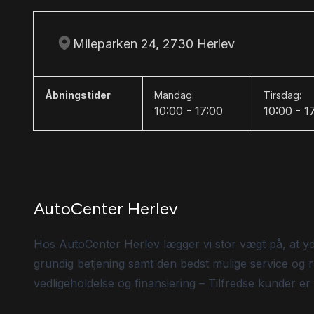
Mileparken 24, 2730 Herlev
Åbningstider
Mandag:
Tirsdag:
10:00 - 17:00
10:00 - 1
AutoCenter Herlev
Hos AutoCenter Herlev lægger vi stor vægt på, at y
grundig betjening samt den bedst mulige service og r
vedligeholdelse og finansiering – Tilfredse kunder er