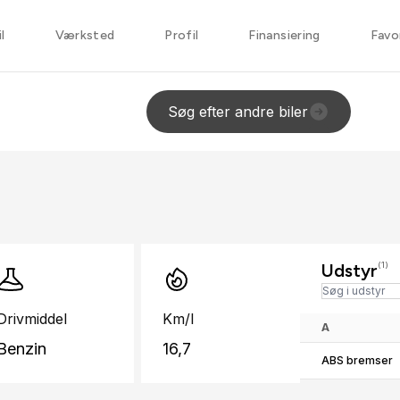
l
Værksted
Profil
Finansiering
Favo
Søg efter andre biler
Udstyr
(1)
Drivmiddel
Km/l
A
Benzin
16,7
ABS bremser