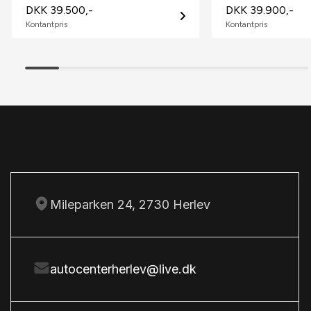
DKK 39.500,-
DKK 39.900,-
sædevarme
Kontantpris
Kontantpris
U
udvendig temperaturmåler
U
USB-A tilslutning
Mileparken 24, 2730 Herlev
autocenterherlev@live.dk