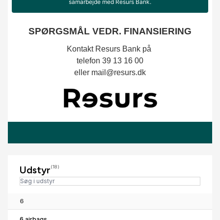
Udstyr
(18)
6
6 airbags