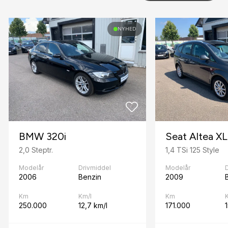
F
fjernbetjent centrallås
NYHED
fuldautomatisk klimaanlæg
H
højdejusterbart førersæde
I
ISOFIX
BMW 320i
Seat Altea XL
K
2,0 Steptr.
1,4 TSi 125 Style
kørecomputer
Modelår
Drivmiddel
Modelår
S
2006
Benzin
2009
splitbagsæde
Km
Km/l
Km
250.000
12,7 km/l
171.000
stofindtræk