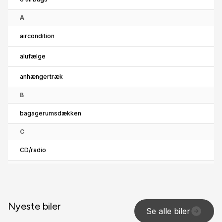
A
aircondition
alufælge
anhængertræk
B
bagagerumsdækken
C
CD/radio
E
el-ruder
Nyeste biler
el-spejle
Se alle biler