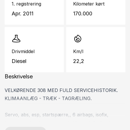
1. registrering
Kilometer kørt
Apr. 2011
170.000
Drivmiddel
Km/l
Diesel
22,2
Beskrivelse
VELKØRENDE 308 MED FULD SERVICEHISTORIK.
KLIMAANLÆG - TRÆK - TAGRÆLING.
Servo, abs, esp, startspærre,, 6 airbags, isofix,
kørecomputer, bagagerumsdækken, stofindtræk,