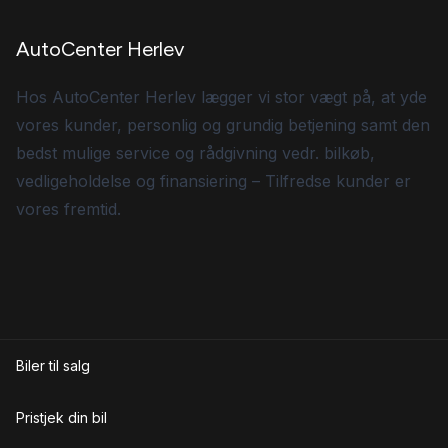
AutoCenter Herlev
Hos AutoCenter Herlev lægger vi stor vægt på, at yde
vores kunder, personlig og grundig betjening samt den
bedst mulige service og rådgivning vedr. bilkøb,
vedligeholdelse og finansiering – Tilfredse kunder er
vores fremtid.
Biler til salg
Pristjek din bil