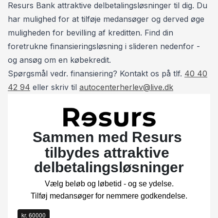
📞 Henrik: 93 10 75 10
Resurs Bank attraktive delbetalingsløsninger til dig. Du
har mulighed for at tilføje medansøger og derved øge
muligheden for bevilling af kreditten. Find din
foretrukne finansieringsløsning i slideren nedenfor -
og ansøg om en købekredit.
Spørgsmål vedr. finansiering? Kontakt os på tlf.
40 40
42 94
eller skriv til
autocenterherlev@live.dk