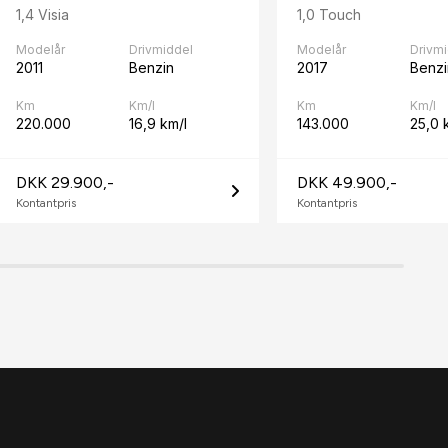
1,4 Visia
1,0 Touch
Modelår
Drivmiddel
Modelår
Drivm
2011
Benzin
2017
Benzi
Km
Km/l
Km
Km/l
220.000
16,9 km/l
143.000
25,0 
DKK 29.900,-
DKK 49.900,-
Kontantpris
Kontantpris