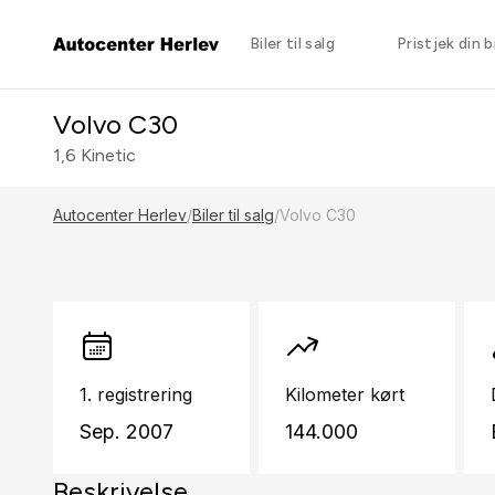
Biler til salg
Pristjek din bi
Volvo C30
1,6 Kinetic
Autocenter Herlev
/
Biler til salg
/
Volvo C30
1. registrering
Kilometer kørt
Sep. 2007
144.000
Beskrivelse