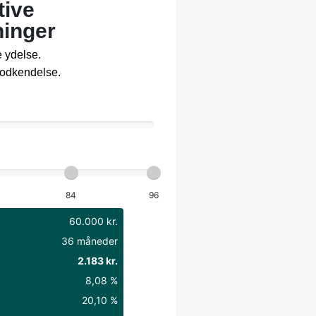
Servostyring
Splitbagsæder
Startspærre
Sædevarme
T
Tågelygter