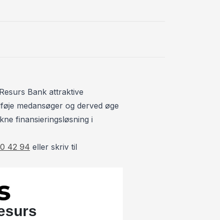
Fjernbetjent ce
k på Tlf. 93 10 75 10
Fuldautomatis
H
Højdejusterba
I
Resurs Bank attraktive
Infocenter
 tilføje medansøger og derved øge
kne finansieringsløsning i
L
Lygtevasker
0 42 94
eller skriv til
Læderrat
Lædersæder
S
Service OK