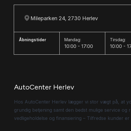
Mileparken 24, 2730 Herlev
Åbningstider
Mandag:
Tirsdag:
10:00 - 17:00
10:00 - 1
AutoCenter Herlev
Hos AutoCenter Herlev lægger vi stor vægt på, at y
grundig betjening samt den bedst mulige service og r
vedligeholdelse og finansiering – Tilfredse kunder er