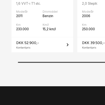
1,6 VVT-i T1 stc.
2,0 Steptr.
Modelår
Drivmiddel
Modelår
2011
Benzin
2006
Km
Km/l
Km
233.000
15,2 km/l
250.000
DKK 52.900,-
DKK 39.500,-
Kontantpris
Kontantpris