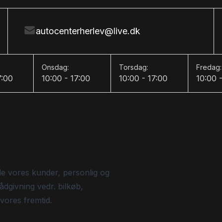
autocenterherlev@live.dk
Onsdag:
Torsdag:
Fredag:
7:00
10:00 - 17:00
10:00 - 17:00
10:00 
de vores kunder, personlig og
ådgivning vedr. bilkøb,
 vores fremtid.