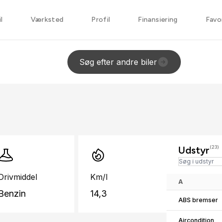
l
Værksted
Profil
Finansiering
Favo
Søg efter andre biler
Udstyr
(23)
Drivmiddel
Km/l
A
Benzin
14,3
ABS bremser
Aircondition