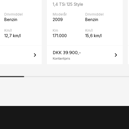
1,4 TSi 125 Style
Drivmiddel
Modelår
Drivmiddel
Benzin
2009
Benzin
Km/l
Km
Km/l
12,7 km/l
171.000
15,6 km/l
DKK 39.900,-
Kontantpris