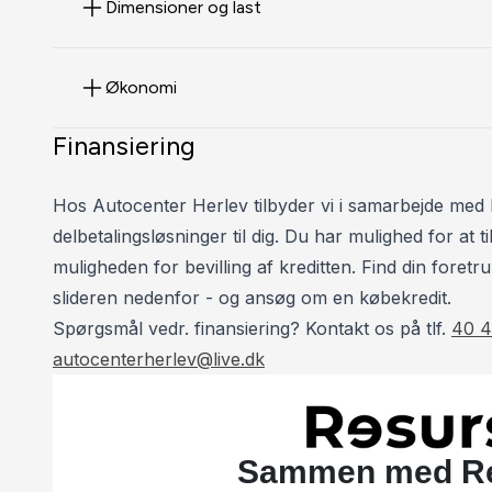
Dimensioner og last
Kontakt venligst Tommy på Tlf.: 40 40 42 94 / Henri
Økonomi
*Forbehold for indtastnings og beregningsfejl.
Finansiering
Hos Autocenter Herlev tilbyder vi i samarbejde med 
delbetalingsløsninger til dig. Du har mulighed for at
muligheden for bevilling af kreditten. Find din foretru
slideren nedenfor - og ansøg om en købekredit.
Spørgsmål vedr. finansiering? Kontakt os på tlf.
40 4
autocenterherlev@live.dk