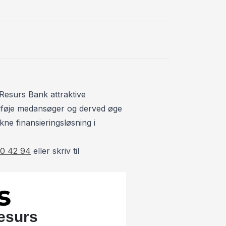
Højdejusterba
K
Kørecomputer
L
Læderrat
Resurs Bank attraktive
Lædersæder
 tilføje medansøger og derved øge
S
kne finansieringsløsning i
Sædevarme
0 42 94
eller skriv til