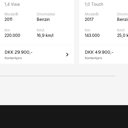
1,4 Visia
1,0 Touch
Modelår
Drivmiddel
Modelår
Drivm
2011
Benzin
2017
Benzi
Km
Km/l
Km
Km/l
220.000
16,9 km/l
143.000
25,0 
DKK 29.900,-
DKK 49.900,-
Kontantpris
Kontantpris