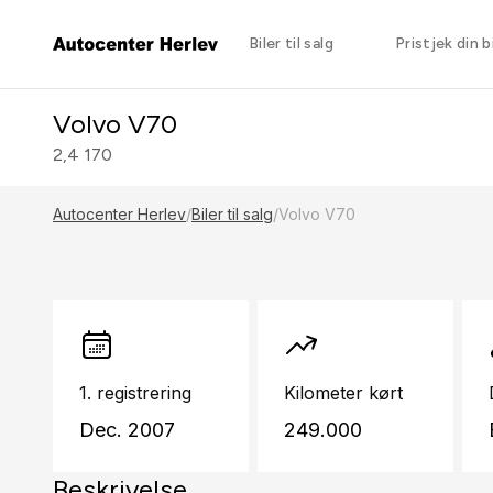
Biler til salg
Pristjek din bi
Volvo V70
2,4 170
Autocenter Herlev
/
Biler til salg
/
Volvo V70
1. registrering
Kilometer kørt
Dec. 2007
249.000
Beskrivelse