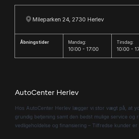
Mileparken 24, 2730 Herlev
Åbningstider
Mandag:
Tirsdag:
10:00 - 17:00
10:00 - 1
AutoCenter Herlev
Hos AutoCenter Herlev lægger vi stor vægt på, at y
grundig betjening samt den bedst mulige service og r
vedligeholdelse og finansiering – Tilfredse kunder er