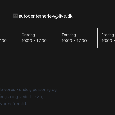
autocenterherlev@live.dk
Onsdag:
Torsdag:
Fredag:
7:00
10:00 - 17:00
10:00 - 17:00
10:00 
de vores kunder, personlig og
ådgivning vedr. bilkøb,
 vores fremtid.