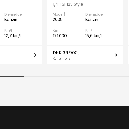
1,4 TSi 125 Style
Drivmiddel
Modelår
Drivmiddel
Benzin
2009
Benzin
Km/l
Km
Km/l
12,7 km/l
171.000
15,6 km/l
DKK 39.900,-
Kontantpris