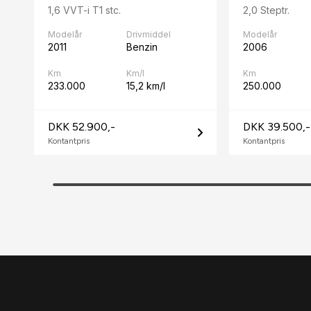
1,6 VVT-i T1 stc.
2,0 Steptr.
Modelår
Drivmiddel
Modelår
2011
Benzin
2006
Km
Km/l
Km
233.000
15,2 km/l
250.000
DKK 52.900,-
DKK 39.500,-
Kontantpris
Kontantpris