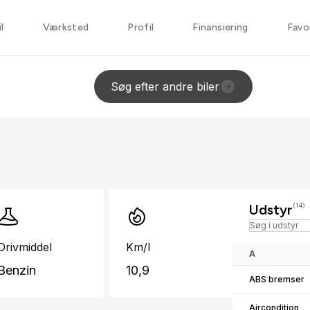
l
Værksted
Profil
Finansiering
Favo
Søg efter andre biler
Udstyr
(14)
Drivmiddel
Km/l
A
Benzin
10,9
ABS bremser
Aircondition