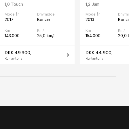
1,0 Touch
1,2 Jam
Modelår
Drivmiddel
Modelår
Drivm
2017
Benzin
2013
Benzi
Km
Km/l
Km
Km/l
143.000
25,0 km/l
154.000
20,0 
DKK 49.900,-
DKK 44.900,-
Kontantpris
Kontantpris