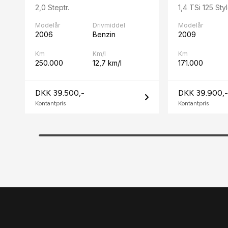
2,0 Steptr.
1,4 TSi 125 Sty
Modelår
Drivmiddel
Modelår
2006
Benzin
2009
Km
Km/l
Km
250.000
12,7 km/l
171.000
DKK 39.500,-
DKK 39.900,-
Kontantpris
Kontantpris