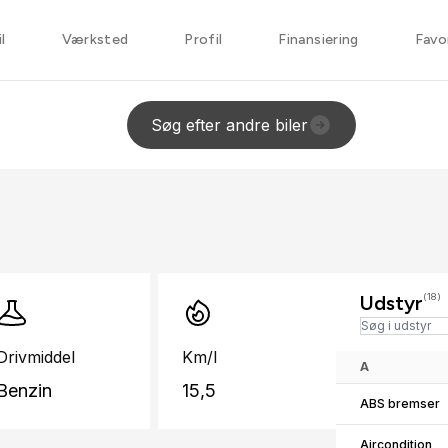
l
Værksted
Profil
Finansiering
Favo
Søg efter andre biler
Udstyr
(18)
Drivmiddel
Km/l
A
Benzin
15,5
ABS bremser
Aircondition