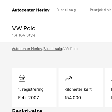
Biler til salg
Pristjek din bi
VW Polo
1,4 16V Style
Autocenter Herlev
/
Biler til salg
/
VW Polo
1. registrering
Kilometer kørt
Feb. 2007
154.000
Beskrivelse