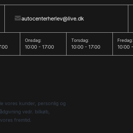
autocenterherlev@live.dk
Onsdag:
Torsdag:
Fredag:
7:00
10:00 - 17:00
10:00 - 17:00
10:00 
de vores kunder, personlig og
ådgivning vedr. bilkøb,
 vores fremtid.