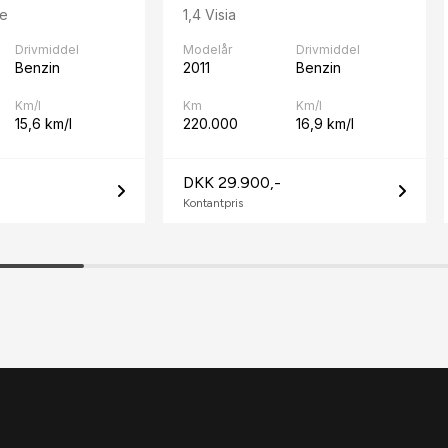
le
1,4 Visia
Drivmiddel
Modelår
Drivmiddel
Benzin
2011
Benzin
Km/l
Km
Km/l
15,6 km/l
220.000
16,9 km/l
DKK 29.900,-
Kontantpris