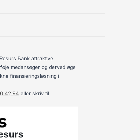
I
Infocenter
Isofix
L
Læderrat
Resurs Bank attraktive
S
 tilføje medansøger og derved øge
Servostyring
kne finansieringsløsning i
Splitbagsæder
0 42 94
eller skriv til
Startspærre
Stofsæder
Sædevarme