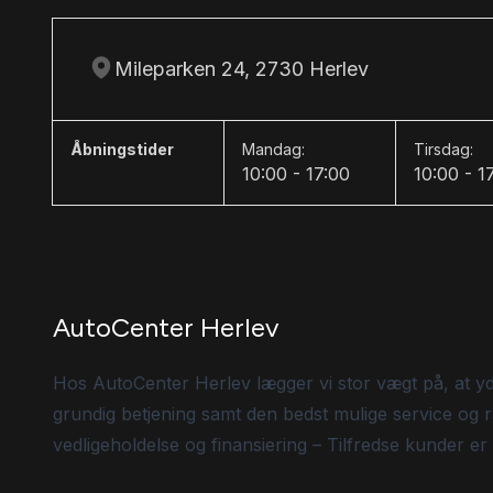
Mileparken 24, 2730 Herlev
Åbningstider
Mandag:
Tirsdag:
10:00 - 17:00
10:00 - 1
AutoCenter Herlev
Hos AutoCenter Herlev lægger vi stor vægt på, at y
grundig betjening samt den bedst mulige service og r
vedligeholdelse og finansiering – Tilfredse kunder er